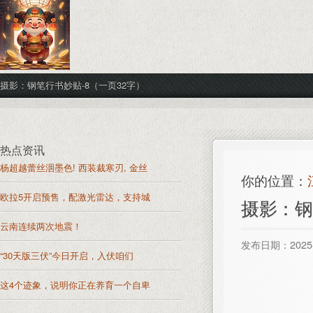
摄影：钢笔行书妙贴-8（一页32字）
热点资讯
杨超越蕾丝洇墨色! 西装裁寒刃, 金丝
你的位置：
欧拉5开启预售，配激光雷达，支持城
摄影：钢
云南连续两次地震！
发布日期：2025-
“30天版三伏”今日开启，入伏咱们
这4个迹象，说明你正在养育一个自卑