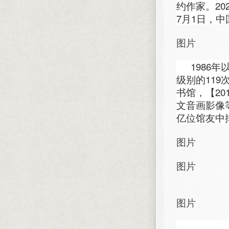
约作家。20
7月1日，
图片
1986
级别的119
书馆，【20
文音画影像
亿位馆友中排
图片
图片
图片