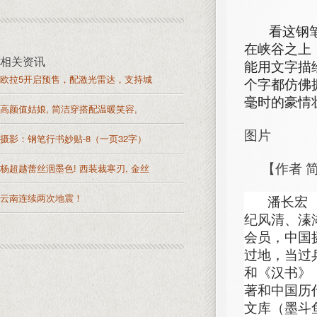
看这钢笔行
在峡谷之上
相关资讯
能用文字描
欧拉5开启预售，配激光雷达，支持城
个字都仿佛
毫时的豪情
高颜值姑娘, 简洁穿搭配温暖笑容,
图片
摄影：钢笔行书妙贴-8（一页32字）
【作者 简
杨超越蕾丝洇墨色! 西装裁寒刃, 金丝
云南连续两次地震！
潘长宏 
纪风清、溱
会员，中国
过地，当过
和《汉书》
著和中国历
文库（墨斗